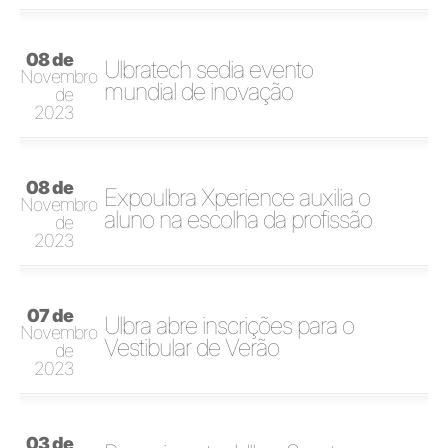
08 de
Ulbratech sedia evento
Novembro
mundial de inovação
de
2023
08 de
Expoulbra Xperience auxilia o
Novembro
aluno na escolha da profissão
de
2023
07 de
Ulbra abre inscrições para o
Novembro
Vestibular de Verão
de
2023
03 de