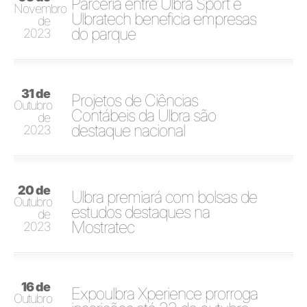
Parceria entre Ulbra Sport e
Novembro
Ulbratech beneficia empresas
de
do parque
2023
31 de
Projetos de Ciências
Outubro
Contábeis da Ulbra são
de
destaque nacional
2023
20 de
Ulbra premiará com bolsas de
Outubro
estudos destaques na
de
Mostratec
2023
16 de
Expoulbra Xperience prorroga
Outubro