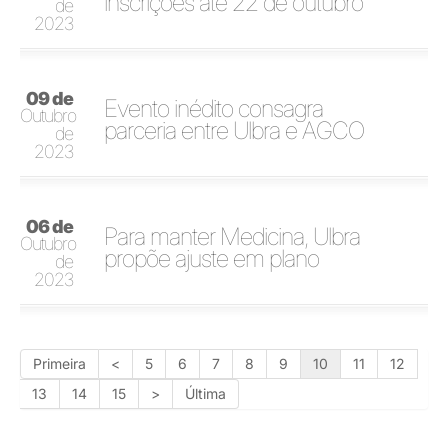
inscrições até 22 de outubro
de
2023
09 de
Evento inédito consagra
Outubro
parceria entre Ulbra e AGCO
de
2023
06 de
Para manter Medicina, Ulbra
Outubro
propõe ajuste em plano
de
2023
Primeira
<
5
6
7
8
9
10
11
12
13
14
15
>
Última