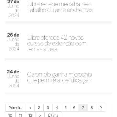
27 de
Ulbra recebe medalha pelo
Junho
trabalho durante enchentes
de
2024
26 de
Ulbra oferece 42 novos
Junho
cursos de extensão com
de
temas atuais
2024
24 de
Caramelo ganha microchip
Junho
que permite a identificação
de
2024
Primeira
<
2
3
4
5
6
7
8
9
10
11
12
>
Última