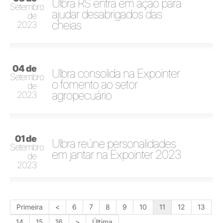
Ulbra RS entra em ação para
Setembro
ajudar desabrigados das
de
cheias
2023
04 de
Ulbra consolida na Expointer
Setembro
o fomento ao setor
de
agropecuário
2023
01 de
Ulbra reúne personalidades
Setembro
em jantar na Expointer 2023
de
2023
Primeira
<
6
7
8
9
10
11
12
13
14
15
16
>
Última