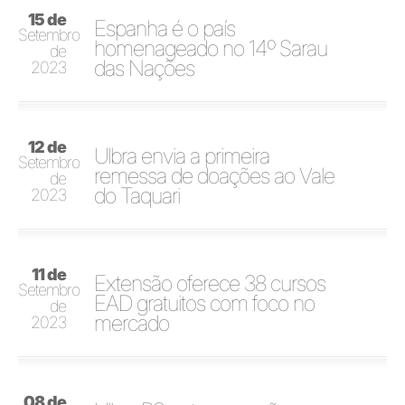
15 de
Espanha é o país
Setembro
homenageado no 14º Sarau
de
das Nações
2023
12 de
Ulbra envia a primeira
Setembro
remessa de doações ao Vale
de
do Taquari
2023
11 de
Extensão oferece 38 cursos
Setembro
EAD gratuitos com foco no
de
mercado
2023
08 de