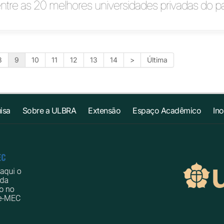
entre as 20 melhores universidades privadas do pa
8
9
10
11
12
13
14
>
Última
isa
Sobre a ULBRA
Extensão
Espaço Acadêmico
In