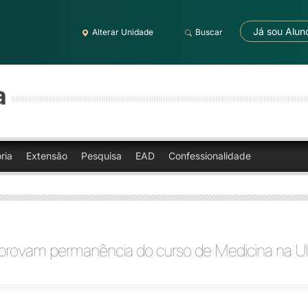
Já sou Alun
Alterar Unidade
Buscar
a
ria
Extensão
Pesquisa
EAD
Confessionalidade
provam permanência do curso de Medicina na Ul