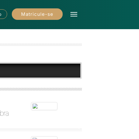
Matricule-se
o
bra