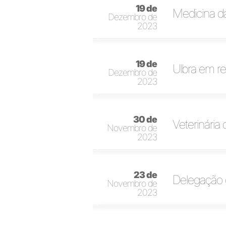
19 de
Medicina da
Dezembro de
2023
19 de
Ulbra em re
Dezembro de
2023
30 de
Veterinária
Novembro de
2023
23 de
Delegação 
Novembro de
2023