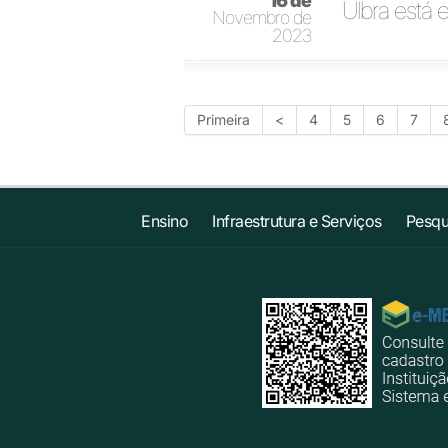
16 de
Ulbra está 
Novembro de
2023
Primeira
<
4
5
6
7
Ensino
Infraestrutura e Serviços
Pesqu