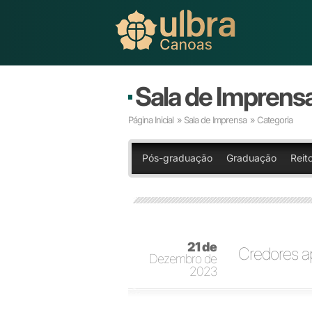
Sala de Imprens
Página Inicial
»
Sala de Imprensa
» Categoria
Pós-graduação
Graduação
Reito
21 de
Credores a
Dezembro de
2023