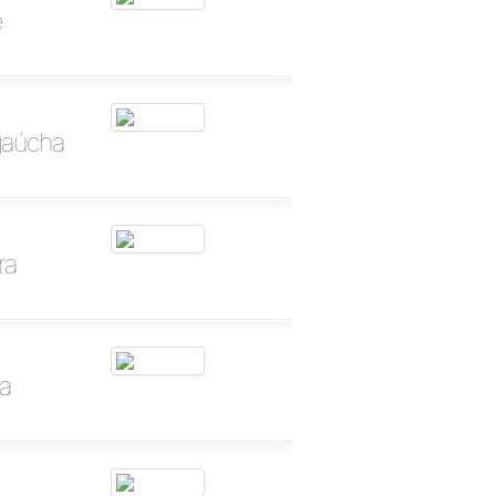
e
gaúcha
ra
ra