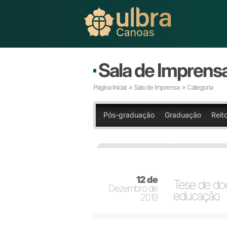
Sala de Imprens
Página Inicial
»
Sala de Imprensa
» Categoria
Pós-graduação
Graduação
Reito
12 de
Tese de do
Dezembro de
educação
2019