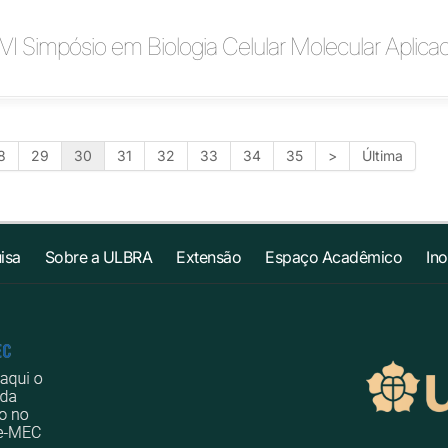
 VI Simpósio em Biologia Celular Molecular Aplic
8
29
30
31
32
33
34
35
>
Última
isa
Sobre a ULBRA
Extensão
Espaço Acadêmico
In