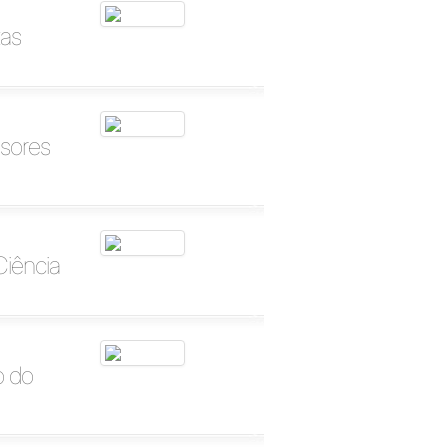
tas
sores
Ciência
o do