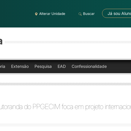
Já sou Alun
Alterar Unidade
Buscar
a
ria
Extensão
Pesquisa
EAD
Confessionalidade
utoranda do PPGECIM foca em projeto internacio