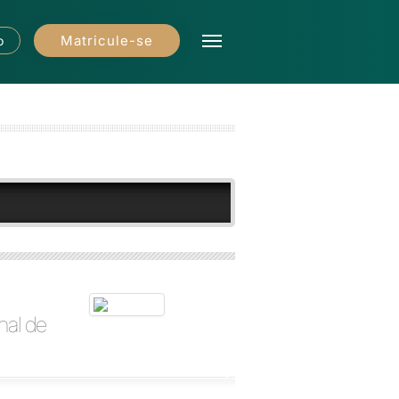
Matricule-se
o
nal de