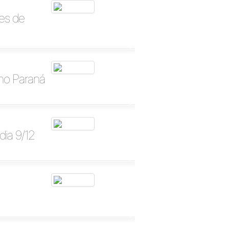
es de
no Paraná
ia 9/12