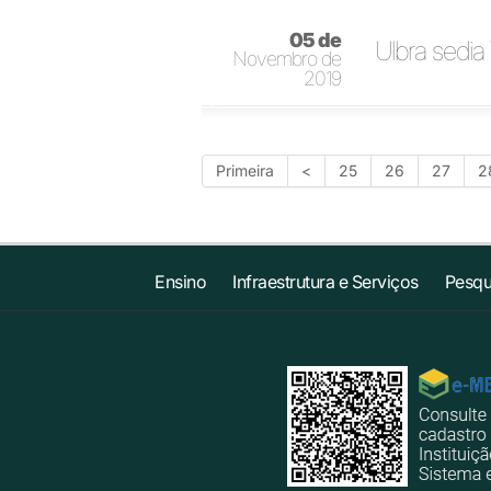
05 de
Ulbra sedia
Novembro de
2019
Primeira
<
25
26
27
2
Ensino
Infraestrutura e Serviços
Pesqu