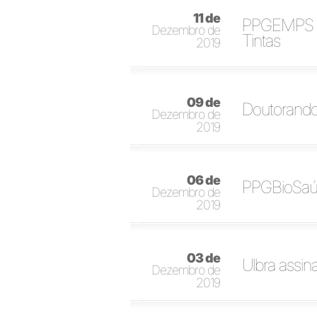
11 de
PPGEMPS le
Dezembro de
Tintas
2019
09 de
Doutorando
Dezembro de
2019
06 de
PPGBioSaúd
Dezembro de
2019
03 de
Ulbra assin
Dezembro de
2019