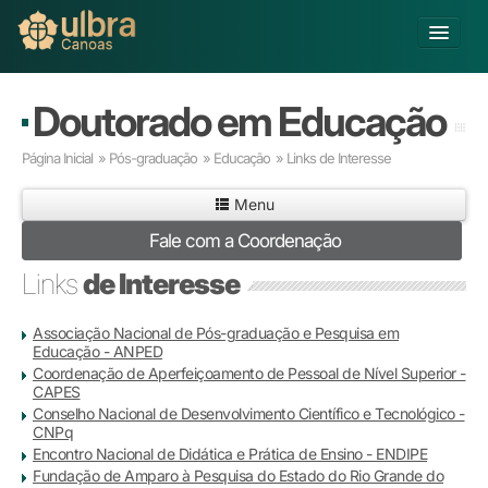
Fechar
Alterar Unidade
Doutorado em Educação
Buscar
Página Inicial
»
Pós-graduação
»
Educação
» Links de Interesse
Já sou Aluno
Menu
Matricule-se
Fale com a Coordenação
Educação Básica
Links
de Interesse
Graduação
Educação a Distância
Associação Nacional de Pós-graduação e Pesquisa em
Pós-graduação
Educação - ANPED
Pesquisa
Coordenação de Aperfeiçoamento de Pessoal de Nível Superior -
CAPES
Extensão
Conselho Nacional de Desenvolvimento Científico e Tecnológico -
Infraestrutura e Serviços
CNPq
Inovação
Encontro Nacional de Didática e Prática de Ensino - ENDIPE
Fundação de Amparo à Pesquisa do Estado do Rio Grande do
Sobre a ULBRA