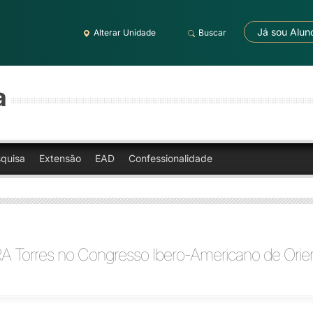
Já sou Alun
Alterar Unidade
Buscar
a
quisa
Extensão
EAD
Confessionalidade
A Torres no Congresso Ibero-Americano de Orie