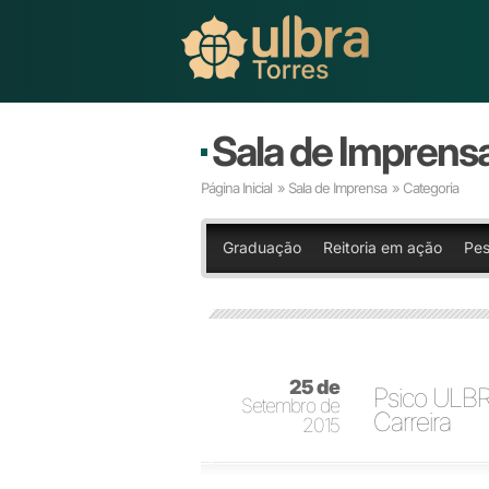
Sala de Imprens
Página Inicial
»
Sala de Imprensa
» Categoria
Graduação
Reitoria em ação
Pes
25 de
Psico ULBR
Setembro de
Carreira
2015