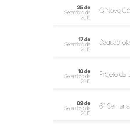
25 de
O Novo Cód
Setembro de
2015
17 de
Saguão lota
Setembro de
2015
10 de
Projeto da 
Setembro de
2015
09 de
6ª Semana 
Setembro de
2015