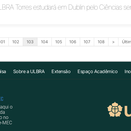
LBRA Torres estudará em Dublin pelo Ciências s
101
102
103
104
105
106
107
108
>
Últi
isa
Sobre a ULBRA
Extensão
Espaço Acadêmico
In