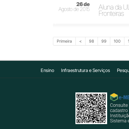
26 de
Aluna da U
Agosto de 2015
Fronteiras
Primeira
<
98
99
100
Ensino
Infraestrutura e Serviços
Pesqu