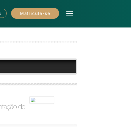
Matricule-se
o
ntação de