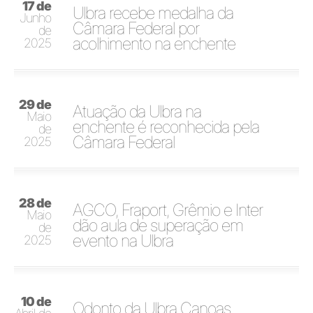
17 de
Ulbra recebe medalha da
Junho
Câmara Federal por
de
acolhimento na enchente
2025
29 de
Atuação da Ulbra na
Maio
enchente é reconhecida pela
de
Câmara Federal
2025
28 de
AGCO, Fraport, Grêmio e Inter
Maio
dão aula de superação em
de
evento na Ulbra
2025
10 de
Odonto da Ulbra Canoas