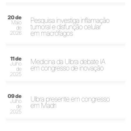
20 de
Pesquisa investiga inflamação
Maio
tumoral e disfunção celular
de
em macrófagos
2026
11 de
Medicina da Ulbra debate IA
Julho
em congresso de inovação
de
2025
09 de
Ulbra presente em congresso
Julho
em Madri
de
2025