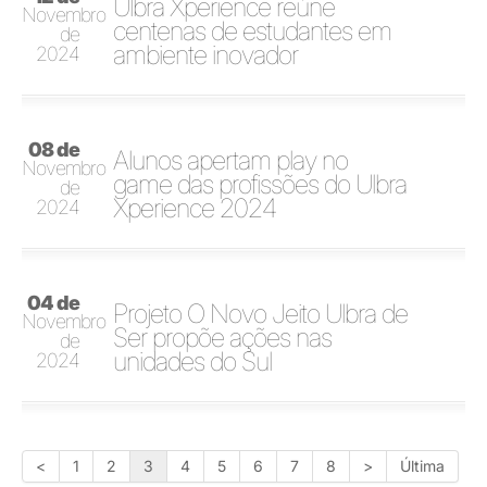
Ulbra Xperience reúne
Novembro
centenas de estudantes em
de
ambiente inovador
2024
08 de
Alunos apertam play no
Novembro
game das profissões do Ulbra
de
Xperience 2024
2024
04 de
Projeto O Novo Jeito Ulbra de
Novembro
Ser propõe ações nas
de
unidades do Sul
2024
<
1
2
3
4
5
6
7
8
>
Última