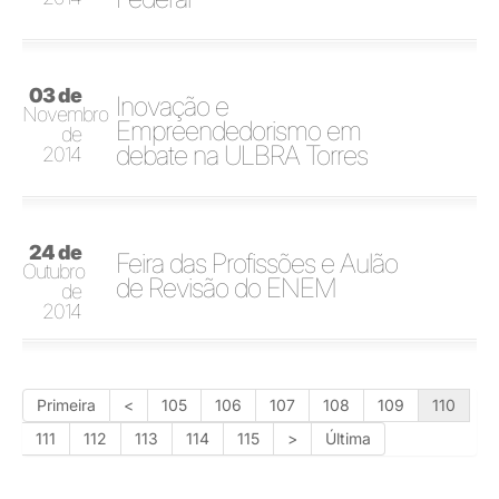
03 de
Inovação e
Novembro
Empreendedorismo em
de
debate na ULBRA Torres
2014
24 de
Feira das Profissões e Aulão
Outubro
de Revisão do ENEM
de
2014
Primeira
<
105
106
107
108
109
110
111
112
113
114
115
>
Última